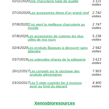
02/11/2020
Une charcuterie halal de qualité
3 121
visites
07/10/2020
Les accessoires digne d'un grand chef
2 742
visites
07/8/2020
D'où vient la meilleure charcuterie au
2 747
monde
visites
07/8/2020
Les accessoires de cuisines les plus
5 238
utiles de nos jours
visites
02/4/2020
Les produits Basques à découvrir sans
2 942
attendre
visites
03/7/2019
Les ustensiles phares de la pâtisserie
3 613
visites
20/12/2017
Les conseils sur le stockage des
7 903
produits alimentaires
visites
03/10/2017
Les 5 plats cuisinés bio à toujours
4 400
avoir au fond du placard
visites
Xenosbioresources