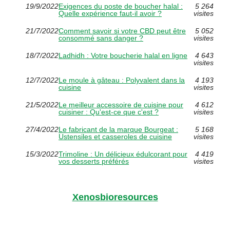
19/9/2022
Exigences du poste de boucher halal :
5 264
Quelle expérience faut-il avoir ?
visites
21/7/2022
Comment savoir si votre CBD peut être
5 052
consommé sans danger ?
visites
18/7/2022
Ladhidh : Votre boucherie halal en ligne
4 643
visites
12/7/2022
Le moule à gâteau : Polyvalent dans la
4 193
cuisine
visites
21/5/2022
Le meilleur accessoire de cuisine pour
4 612
cuisiner : Qu'est-ce que c'est ?
visites
27/4/2022
Le fabricant de la marque Bourgeat :
5 168
Ustensiles et casseroles de cuisine
visites
15/3/2022
Trimoline : Un délicieux édulcorant pour
4 419
vos desserts préférés
visites
Xenosbioresources