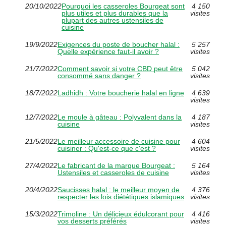
20/10/2022
Pourquoi les casseroles Bourgeat sont
4 150
plus utiles et plus durables que la
visites
plupart des autres ustensiles de
cuisine
19/9/2022
Exigences du poste de boucher halal :
5 257
Quelle expérience faut-il avoir ?
visites
21/7/2022
Comment savoir si votre CBD peut être
5 042
consommé sans danger ?
visites
18/7/2022
Ladhidh : Votre boucherie halal en ligne
4 639
visites
12/7/2022
Le moule à gâteau : Polyvalent dans la
4 187
cuisine
visites
21/5/2022
Le meilleur accessoire de cuisine pour
4 604
cuisiner : Qu'est-ce que c'est ?
visites
27/4/2022
Le fabricant de la marque Bourgeat :
5 164
Ustensiles et casseroles de cuisine
visites
20/4/2022
Saucisses halal : le meilleur moyen de
4 376
respecter les lois diététiques islamiques
visites
15/3/2022
Trimoline : Un délicieux édulcorant pour
4 416
vos desserts préférés
visites