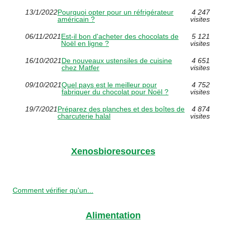
13/1/2022
Pourquoi opter pour un réfrigérateur
4 247
américain ?
visites
06/11/2021
Est-il bon d'acheter des chocolats de
5 121
Noël en ligne ?
visites
16/10/2021
De nouveaux ustensiles de cuisine
4 651
chez Matfer
visites
09/10/2021
Quel pays est le meilleur pour
4 752
fabriquer du chocolat pour Noël ?
visites
19/7/2021
Préparez des planches et des boîtes de
4 874
charcuterie halal
visites
Xenosbioresources
Comment vérifier qu'un...
Alimentation