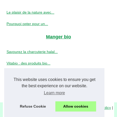
Le plaisir de la nature avec...
Pourquoi opter pour un...
Manger bio
Savourez la charcuterie halal...
Vitabio : des produits bio...
Capsules bio et équitables...
This website uses cookies to ensure you get
the best experience on our website.
Saucisses halal : le meilleur...
Learn more
Refuse Cookie
Allow cookies
© 2026
Xenosbioresources.com
|
Découvrir notre site
|
Cookies Policy
|
RSS