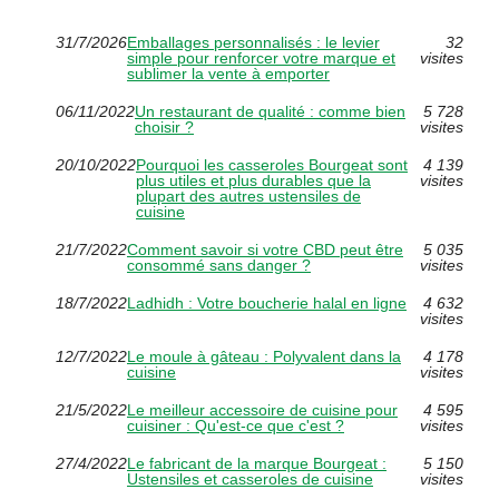
31/7/2026
Emballages personnalisés : le levier
32
simple pour renforcer votre marque et
visites
sublimer la vente à emporter
06/11/2022
Un restaurant de qualité : comme bien
5 728
choisir ?
visites
20/10/2022
Pourquoi les casseroles Bourgeat sont
4 139
plus utiles et plus durables que la
visites
plupart des autres ustensiles de
cuisine
21/7/2022
Comment savoir si votre CBD peut être
5 035
consommé sans danger ?
visites
18/7/2022
Ladhidh : Votre boucherie halal en ligne
4 632
visites
12/7/2022
Le moule à gâteau : Polyvalent dans la
4 178
cuisine
visites
21/5/2022
Le meilleur accessoire de cuisine pour
4 595
cuisiner : Qu'est-ce que c'est ?
visites
27/4/2022
Le fabricant de la marque Bourgeat :
5 150
Ustensiles et casseroles de cuisine
visites