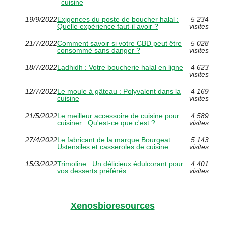
cuisine
19/9/2022
Exigences du poste de boucher halal :
5 234
Quelle expérience faut-il avoir ?
visites
21/7/2022
Comment savoir si votre CBD peut être
5 028
consommé sans danger ?
visites
18/7/2022
Ladhidh : Votre boucherie halal en ligne
4 623
visites
12/7/2022
Le moule à gâteau : Polyvalent dans la
4 169
cuisine
visites
21/5/2022
Le meilleur accessoire de cuisine pour
4 589
cuisiner : Qu'est-ce que c'est ?
visites
27/4/2022
Le fabricant de la marque Bourgeat :
5 143
Ustensiles et casseroles de cuisine
visites
15/3/2022
Trimoline : Un délicieux édulcorant pour
4 401
vos desserts préférés
visites
Xenosbioresources