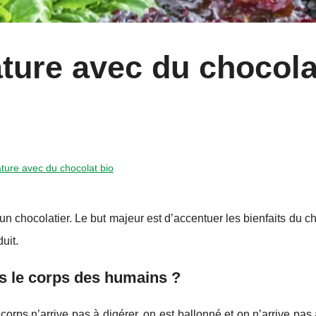
nature avec du chocola
nature avec du chocolat bio
’un chocolatier. Le but majeur est d’accentuer les bienfaits du c
uit.
ns le corps des humains ?
rps n’arrive pas à digérer, on est ballonné et on n’arrive pas 