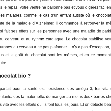
le repas, votre ventre ne ballonne pas et vous digérez facilem
onnes malades, comme le cas d’un enfant autiste où le chocolat
inte de la maladie d’Alzheimer, il commence à retrouver la m
si fait ses effets sur les personnes avec une maladie de park
t au cerveau et au rythme cardiaque. Le chocolat stabilise vot
eurones du cerveau à ne pas plafonner. Il n’y a pas d’exception
rtus et le goût du chocolat sont les mêmes, et en ce moment
utre.
hocolat bio ?
parfait pour la santé est l’existence des oméga 3, les vitam
x enfants, dès la maternelle, de manger au moins deux barres c
vite avec les efforts qu’ils font tous les jours. Et on détecte b