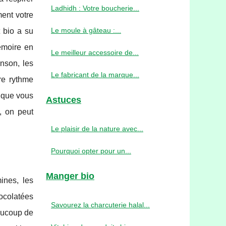
Ladhidh : Votre boucherie...
ent votre
Le moule à gâteau :...
 bio a su
émoire en
Le meilleur accessoire de...
inson, les
Le fabricant de la marque...
re rythme
, que vous
Astuces
, on peut
Le plaisir de la nature avec...
Pourquoi opter pour un...
Manger bio
ines, les
hocolatées
Savourez la charcuterie halal...
eaucoup de