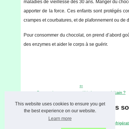
maladies de vieillesse dès 30 ans. Manger du chocola
apporter de la force. Ces enfants sont protégés c
crampes et courbatures, et de plafonnement ou de 
Pour consommer du chocolat, on prend d’abord goût à
des enzymes et aider le corps à se guérir.
Pourquoi opter pour un réfrigérateur américain ?
This website uses cookies to ensure you get
Les dernières s
the best experience on our website.
Learn more
13/1/2022
Pourquoi opter pour un réfrigéra