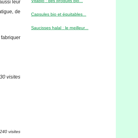
Vitabio : des produits bio...
aussi leur
tigue, de
Capsules bio et équitables...
Saucisses halal : le meilleur...
 fabriquer
30 visites
240 visites