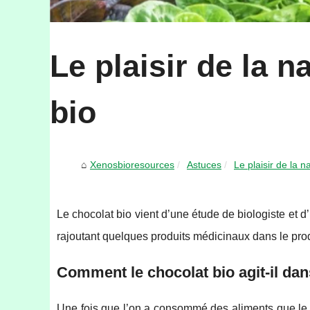
Le plaisir de la 
bio
Xenosbioresources
Astuces
Le plaisir de la 
Le chocolat bio vient d’une étude de biologiste et d
rajoutant quelques produits médicinaux dans le prod
Comment le chocolat bio agit-il da
Une fois que l’on a consommé des aliments que le co