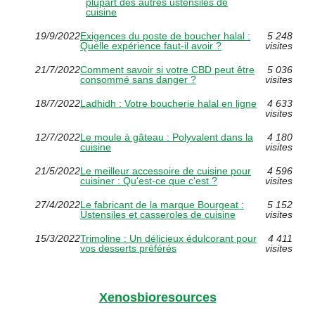
plupart des autres ustensiles de
cuisine
19/9/2022
Exigences du poste de boucher halal :
5 248
Quelle expérience faut-il avoir ?
visites
21/7/2022
Comment savoir si votre CBD peut être
5 036
consommé sans danger ?
visites
18/7/2022
Ladhidh : Votre boucherie halal en ligne
4 633
visites
12/7/2022
Le moule à gâteau : Polyvalent dans la
4 180
cuisine
visites
21/5/2022
Le meilleur accessoire de cuisine pour
4 596
cuisiner : Qu'est-ce que c'est ?
visites
27/4/2022
Le fabricant de la marque Bourgeat :
5 152
Ustensiles et casseroles de cuisine
visites
15/3/2022
Trimoline : Un délicieux édulcorant pour
4 411
vos desserts préférés
visites
Xenosbioresources