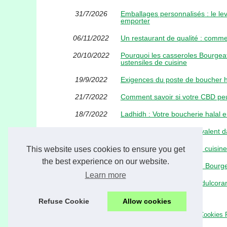
31/7/2026
Emballages personnalisés : le lev
emporter
06/11/2022
Un restaurant de qualité : comme
20/10/2022
Pourquoi les casseroles Bourgeat 
ustensiles de cuisine
19/9/2022
Exigences du poste de boucher hal
21/7/2022
Comment savoir si votre CBD pe
18/7/2022
Ladhidh : Votre boucherie halal e
12/7/2022
Le moule à gâteau : Polyvalent d
21/5/2022
Le meilleur accessoire de cuisine
This website uses cookies to ensure you get
the best experience on our website.
27/4/2022
Le fabricant de la marque Bourgea
Learn more
15/3/2022
Trimoline : Un délicieux édulcora
Refuse Cookie
Allow cookies
© 2026
Xenosbioresources.com
|
Découvrir notre site
|
Cookies 
ingredients