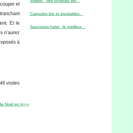
Vitabio : des produits bio...
 couper et
 tranchant
Capsules bio et équitables...
ent. Et le
Saucisses halal : le meilleur...
us n'aurez
 exposés à
46 visites
de Noël en ligne