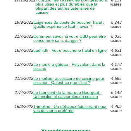
plus utiles et plus durables que la
visites
plupart des autres ustensiles de
cuisine
19/9/2022
Exigences du poste de boucher halal :
5 243
Quelle expérience faut-il avoir ?
visites
21/7/2022
Comment savoir si votre CBD peut être
5 035
consommé sans danger ?
visites
18/7/2022
Ladhidh : Votre boucherie halal en ligne
4 631
visites
12/7/2022
Le moule à gâteau : Polyvalent dans la
4 178
cuisine
visites
21/5/2022
Le meilleur accessoire de cuisine pour
4 595
cuisiner : Qu'est-ce que c'est ?
visites
27/4/2022
Le fabricant de la marque Bourgeat :
5 148
Ustensiles et casseroles de cuisine
visites
15/3/2022
Trimoline : Un délicieux édulcorant pour
4 409
vos desserts préférés
visites
Xenosbioresources