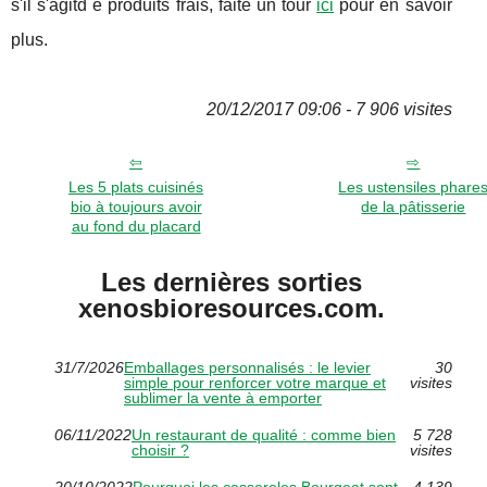
s'il s'agitd e produits frais, faite un tour
ici
pour en savoir
plus.
20/12/2017 09:06 - 7 906 visites
Les 5 plats cuisinés
Les ustensiles phare
bio à toujours avoir
de la pâtisserie
au fond du placard
Les dernières sorties
xenosbioresources.com.
31/7/2026
Emballages personnalisés : le levier
30
simple pour renforcer votre marque et
visites
sublimer la vente à emporter
06/11/2022
Un restaurant de qualité : comme bien
5 728
choisir ?
visites
20/10/2022
Pourquoi les casseroles Bourgeat sont
4 139