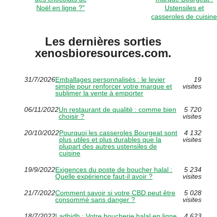
Noël en ligne ?"
Ustensiles et
casseroles de cuisin
Les dernières sorties
xenosbioresources.com.
31/7/2026
Emballages personnalisés : le levier
19
simple pour renforcer votre marque et
visites
sublimer la vente à emporter
06/11/2022
Un restaurant de qualité : comme bien
5 720
choisir ?
visites
20/10/2022
Pourquoi les casseroles Bourgeat sont
4 132
plus utiles et plus durables que la
visites
plupart des autres ustensiles de
cuisine
19/9/2022
Exigences du poste de boucher halal :
5 234
Quelle expérience faut-il avoir ?
visites
21/7/2022
Comment savoir si votre CBD peut être
5 028
consommé sans danger ?
visites
18/7/2022
Ladhidh : Votre boucherie halal en ligne
4 623