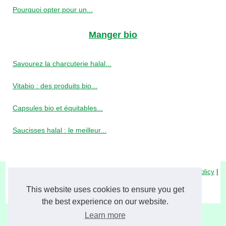
Pourquoi opter pour un...
Manger bio
Savourez la charcuterie halal...
Vitabio : des produits bio...
Capsules bio et équitables...
Saucisses halal : le meilleur...
© 2026
Xenosbioresources.com
|
Découvrir notre site
|
Cookies Policy
|
RSS
This website uses cookies to ensure you get
ingredients
the best experience on our website.
Learn more