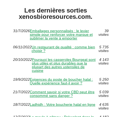
Les dernières sorties
xenosbioresources.com.
31/7/2026
Emballages personnalisés : le levier
39
simple pour renforcer votre marque et
visites
sublimer la vente à emporter
06/11/2022
Un restaurant de qualité : comme bien
5 735
choisir ?
visites
20/10/2022
Pourquoi les casseroles Bourgeat sont
4 143
plus utiles et plus durables que la
visites
plupart des autres ustensiles de
cuisine
19/9/2022
Exigences du poste de boucher halal :
5 250
Quelle expérience faut-il avoir ?
visites
21/7/2022
Comment savoir si votre CBD peut être
5 039
consommé sans danger ?
visites
18/7/2022
Ladhidh : Votre boucherie halal en ligne
4 635
visites
12/7/2022
Le moule à gâteau : Polyvalent dans la
4 182